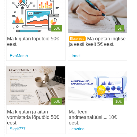
50€
5€
Ma kirjutan lõputöid 50€
Ma õpetan inglise
Ekspress
eest
.
ja eesti keelt 5€ eest
.
-
EvaMarsh
-
Irmel
50€
10€
Ma kirjutan ja aitan
Ma Teen
vormistada lõputöid 50€
andmeanalüüsi,... 10€
eest
.
eest
.
-
Sigrit777
-
cavrina