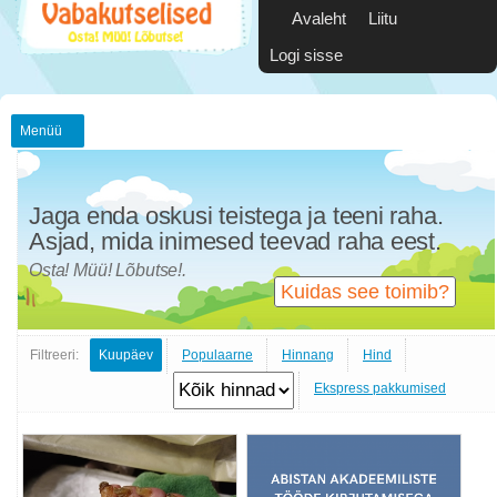
Avaleht
Liitu
Logi sisse
Menüü
Jaga enda oskusi teistega ja teeni raha.
Asjad, mida inimesed teevad raha eest.
Osta! Müü! Lõbutse!.
Kuidas see toimib?
Filtreeri:
Kuupäev
Populaarne
Hinnang
Hind
Ekspress pakkumised