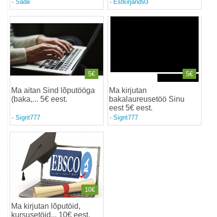
-
Sade
-
Estkirjand93
5€
5€
Ma aitan Sind lõputööga
Ma kirjutan
(baka,... 5€ eest
.
bakalaureusetöö Sinu
eest 5€ eest
.
-
Sigrit777
-
Sigrit777
10€
Ma kirjutan lõputöid,
kursusetöid... 10€ eest
.