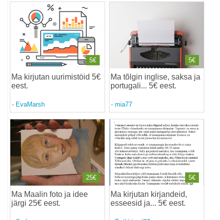
5€
5€
Ma kirjutan uurimistöid 5€
Ma tõlgin inglise, saksa ja
eest
.
portugali... 5€ eest
.
-
EvaMarsh
-
mia77
25€
5€
Ma Maalin foto ja idee
Ma kirjutan kirjandeid,
järgi 25€ eest
.
esseesid ja... 5€ eest
.