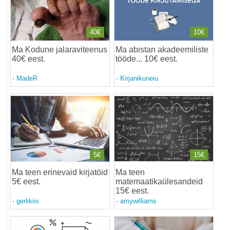
40€
10€
Ma Kodune jalaraviteenus
Ma abistan akadeemiliste
40€ eest
.
tööde... 10€ eest
.
-
MadeR
-
Kirjanikuneiu
5€
15€
Ma teen erinevaid kirjatöid
Ma teen
5€ eest
.
matemaatikaülesandeid
15€ eest
.
-
gerlikiis
-
amywilliams